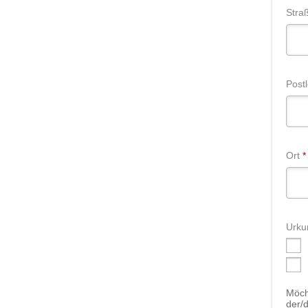
Stra
Postl
Ort
*
Urku
Möch
der/