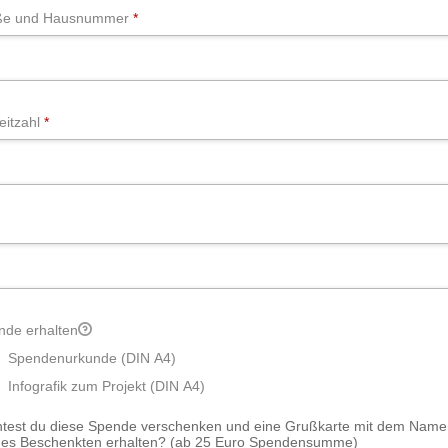
Erforderlich
ße und Hausnummer
*
Erforderlich
eitzahl
*
Erforderlich
nde erhalten
Spendenurkunde (DIN A4)
Infografik zum Projekt (DIN A4)
test du diese Spende verschenken und eine Grußkarte mit dem Name
des Beschenkten erhalten? (ab 25 Euro Spendensumme)