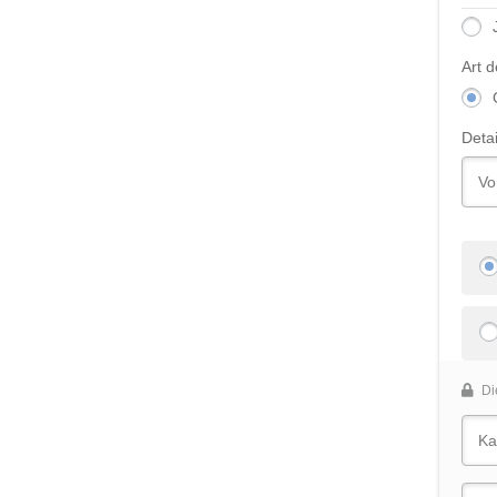
Art 
Detai
Di