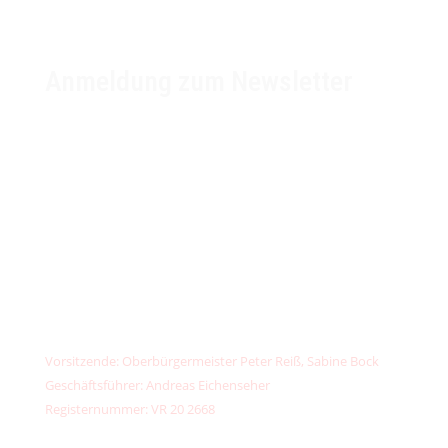

Anmeldung zum Newsletter
unser
klimafonds
✉️
kontakt@unser-klimafonds.de
📞
+49 (0) 156789 32373
IBAN: DE13 7603 5000 0002 6734 44
PayPal:
kontakt@unser-klimafonds.de
Vorsitzende: Oberbürgermeister Peter Reiß, Sabine Bock
Geschäftsführer: Andreas Eichenseher
Registernummer: VR 20 2668