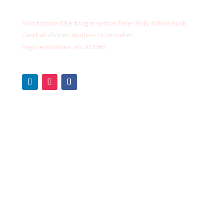
PayPal:
kontakt@unser-klimafonds.de
Vorsitzende: Oberbürgermeister Peter Reiß, Sabine Bock
Geschäftsführer: Andreas Eichenseher
Registernummer: VR 20 2668
Teilnehmen
Spenden
Fördermitglied werden
Für Unternehmen
Für Kommunen & Vereine
Zukunftsprogramm regional
Projekt einreichen