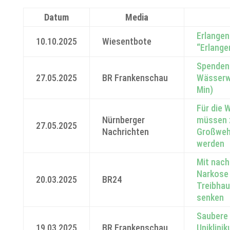
Datum
Media
Erlangen
10.10.2025
Wiesentbote
“Erlange
Spendena
27.05.2025
BR Frankenschau
Wässerwi
Min)
Für die 
Nürnberger
müssen 
27.05.2025
Nachrichten
Großweh
werden
Mit nach
Narkose
20.03.2025
BR24
Treibha
senken
Saubere
19.03.2025
BR Frankenschau
Uniklini