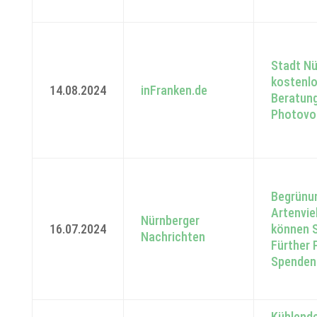
Stadt Nü
kostenlo
14.08.2024
inFranken.de
Beratung
Photovol
Begrünu
Artenviel
Nürnberger
16.07.2024
können 
Nachrichten
Fürther 
Spenden
Kühlende