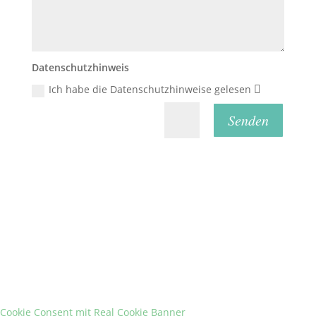
Datenschutzhinweis
Ich habe die Datenschutzhinweise gelesen
Senden
=
9 + 14
Fonds für Klimaschutz und nachhaltige
Entwicklung in der Europäischen
Metropolregion Nürnberg e.V.
2026
Cookie Consent mit Real Cookie Banner