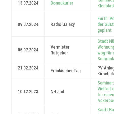
13.07.2024
Donaukurier
Kleeblat
Fürth: P
09.07.2024
Radio Galaxy
der Gus
geplant
Stadt Nü
Vermieter
Wohnun
05.07.2024
Ratgeber
wbg für 
Solaranl
21.02.2024
PV-Anlag
Fränkischer Tag
Kirschpl
Seminar
Vielfalt 
10.12.2023
N-Land
für eine
Ackerbod
Kauft Ba