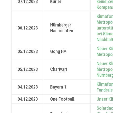
07.12.2023
Kurier
keine Zer
Kompens
Klimafon
Metropo
Nürnberger
06.12.2023
unterst
Nachrichten
bei Klim
Nachhalt
Neuer Kl
05.12.2023
Gong FM
Metropo
Neuer Kl
05.12.2023
Charivari
Metropo
Nürnber
Klimafon
04.12.2023
Bayern 1
Fundrais
04.12.2023
One Football
Unser K
Solardac