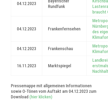
Bayerischer
Kirschb
04.12.2023
Rundfunk
Lastenra
braucht 
Metropo
Nürnberg
04.12.2023
Frankenfernsehen
des eige
Klimafo
Metropol
04.12.2023
Frankenschau
Klimafon
Landkrei
16.11.2023
Marktspiegel
erstmal
Nachhalt
Pressemappe mit allgemeinen Informationen
sowie O-Tönen vom Auftakt am 04.12.2023 zum
Download
(hier klicken)