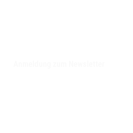

Anmeldung zum Newsletter
unser
klimafonds
✉️
kontakt@unser-klimafonds.de
📞
+49 (0) 156789 32373
IBAN: DE13 7603 5000 0002 6734 44