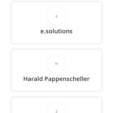
e
e.solutions
H
Harald Pappenscheller
S