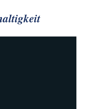
altigkeit
Moore
Etwa die Wiedervernässung alter
Gesunde Natur