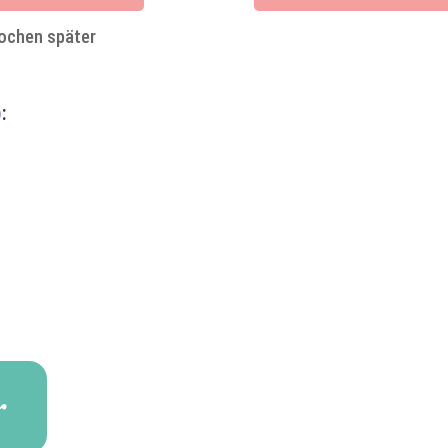
ochen später
:
r