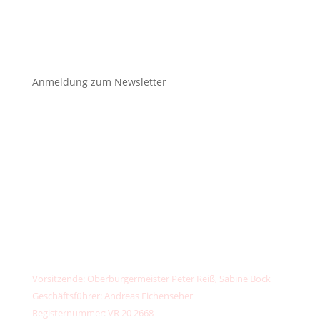

Anmeldung zum Newsletter
unser
klimafonds
✉️
kontakt@unser-klimafonds.de
📞
+49 (0) 156789 32373
IBAN: DE13 7603 5000 0002 6734 44
PayPal:
kontakt@unser-klimafonds.de
Vorsitzende: Oberbürgermeister Peter Reiß, Sabine Bock
Geschäftsführer: Andreas Eichenseher
Registernummer: VR 20 2668