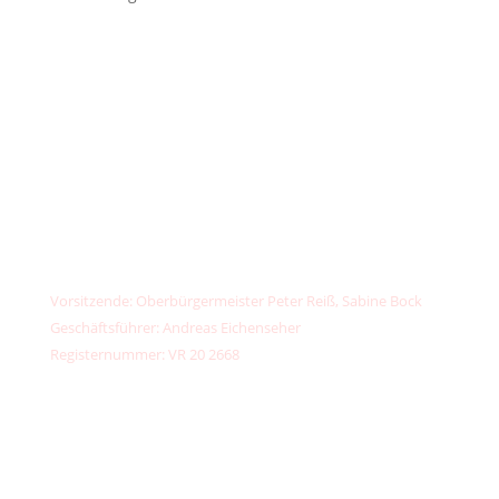
unser
klimafonds
✉️
kontakt@unser-klimafonds.de
📞
+49 (0) 156789 32373
IBAN: DE13 7603 5000 0002 6734 44
PayPal:
kontakt@unser-klimafonds.de
Vorsitzende: Oberbürgermeister Peter Reiß, Sabine Bock
Geschäftsführer: Andreas Eichenseher
Registernummer: VR 20 2668