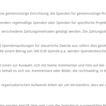
 eine gemeinnützige Einrichtung, die Spenden für gemeinnützige Pr
penden, regelmäßige Spenden oder Spenden für spezifische Proje
 verschiedene Zahlungsmethoden getätigt werden. Die Zahlungsd
llt Spendenquittungen für steuerliche Zwecke aus, sofern dies geset
. Ab einem Betrag von 300 EUR Spende p.a. werden Spendenbeschei
der:innen zur Auswahl, sich mit Name, Kommentar und Foto auf der
n behält es sich vor, Kommentare oder Bilder, die rechtswidrig, i
organisatorischen Aufwands bitten wir um Verständnis, dass wir 
nden werden gemäß dem vom / von der Spender:in ausgewählten P