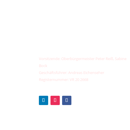
unser
klimafonds
✉️
kontakt@unser-klimafonds.de
📞
+49 (0) 156789 32373
IBAN: DE13 7603 5000 0002 6734 44
PayPal:
kontakt@unser-klimafonds.de
Vorsitzende: Oberbürgermeister Peter Reiß, Sabine
Bock
Geschäftsführer: Andreas Eichenseher
Registernummer: VR 20 2668