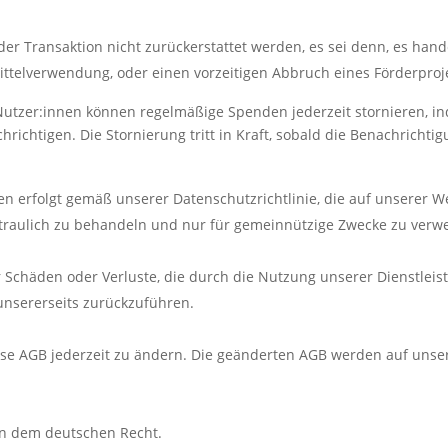
er Transaktion nicht zurückerstattet werden, es sei denn, es hand
telverwendung, oder einen vorzeitigen Abbruch eines Förderprojekt
Nutzer:innen können regelmäßige Spenden jederzeit stornieren, ind
richtigen. Die Stornierung tritt in Kraft, sobald die Benachrichti
 erfolgt gemäß unserer Datenschutzrichtlinie, die auf unserer Web
rtraulich zu behandeln und nur für gemeinnützige Zwecke zu verw
 Schäden oder Verluste, die durch die Nutzung unserer Dienstleis
 unsererseits zurückzuführen.
iese AGB jederzeit zu ändern. Die geänderten AGB werden auf unse
en dem deutschen Recht.