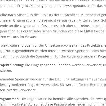
Fällen an, die Projekt-/Kampagnenspenden zweckgebunden für das ko
Sollte nach Abschluss des Projekts der tatsächliche Mittelbedarf ger
 unserer Organisationen diese nicht verausgaben Mittel zurück. So
nde an die Organisation flossen, es sich aber um keine, in Relat
anisation aus organisatorischen Gründen vor, diese Mittel flexibe
nken wir uns im Voraus.
rprojekt während oder vor der Umsetzung vonseiten des Projekttr
usage zurückgenommen werden müssen, werden Spender:innen hie
ustimmung durch die Spender:in, für die Förderung anderer Proje
rojektbindung
: Die eingegangenen Spenden werden verwendet, um
zieren.
gehenden Spenden werden für die Erfüllung satzungsgemäßer Zwe
rung konkreter Projekte verwendet. 5% werden für die Betriebsko
ßen Zwecke verwendet.
rprogrammen
: Die Organisation ist bemüht, alle Spenden, die zw
. Im konkreten Ablauf ist diese Passung aber leider nicht immer