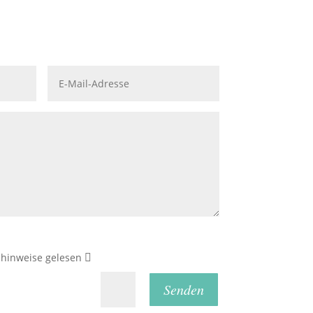
reibe
uns eine Nachricht
zhinweise gelesen
Senden
=
3 + 10