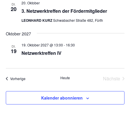
Ansich
20. Oktober
DI.
Naviga
20
3. Netzwerktreffen der Fördermitglieder
LEONHARD KURZ
Schwabacher Straße 482, Fürth
Oktober 2027
19. Oktober 2027 @ 13:00
-
16:30
DI.
19
Netzwerktreffen IV
Heute
Nächste
Veranstaltungen
Vorherige
Veransta
Kalender abonnieren