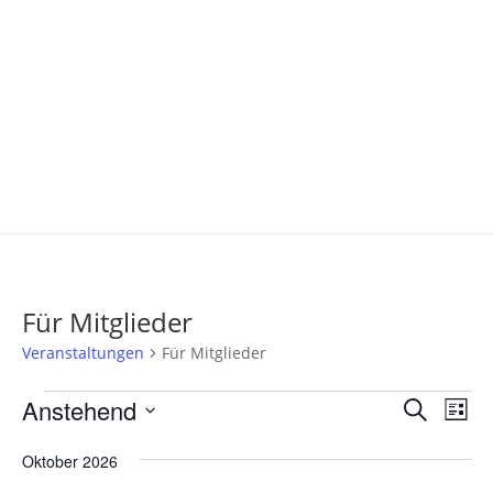
Für Mitglieder
Veranstaltungen
Für Mitglieder
Veranstaltungen
Verans
Ver
Anstehend
Suche
Liste
Ans
Suche
Datum
Nav
und
Oktober 2026
wählen.