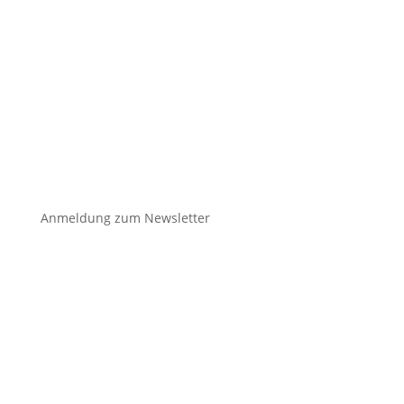

Anmeldung zum Newsletter
unser
klimafonds
✉️
kontakt@unser-klimafonds.de
📞
+49 (0) 156789 32373
IBAN: DE13 7603 5000 0002 6734 44