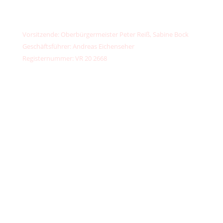
PayPal:
kontakt@unser-klimafonds.de
Vorsitzende: Oberbürgermeister Peter Reiß, Sabine Bock
Geschäftsführer: Andreas Eichenseher
Registernummer: VR 20 2668
Teilnehmen
Spenden
Fördermitglied werden
Für Unternehmen