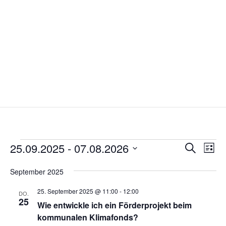
Veranstaltungen
Verans
Ver
25.09.2025
 - 
07.08.2026
Suche
Liste
Ans
Suche
Datum
Nav
und
September 2025
wählen.
Ansich
25. September 2025 @ 11:00
-
12:00
DO.
Naviga
25
Wie entwickle ich ein Förderprojekt beim
kommunalen Klimafonds?