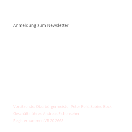
Anmeldung zum Newsletter
unser
klimafonds
✉️
kontakt@unser-klimafonds.de
📞
+49 (0) 156789 32373
IBAN: DE13 7603 5000 0002 6734 44
PayPal:
kontakt@unser-klimafonds.de
Vorsitzende: Oberbürgermeister Peter Reiß, Sabine Bock
Geschäftsführer: Andreas Eichenseher
Registernummer: VR 20 2668