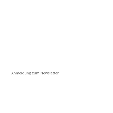

Anmeldung zum Newsletter
unser
klimafonds
✉️
kontakt@unser-klimafonds.de