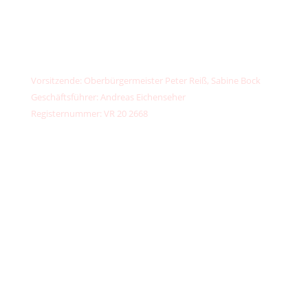
📞
+49 (0) 156789 32373
IBAN: DE13 7603 5000 0002 6734 44
PayPal:
kontakt@unser-klimafonds.de
Vorsitzende: Oberbürgermeister Peter Reiß, Sabine Bock
Geschäftsführer: Andreas Eichenseher
Registernummer: VR 20 2668
Teilnehmen
Spenden
Fördermitglied werden