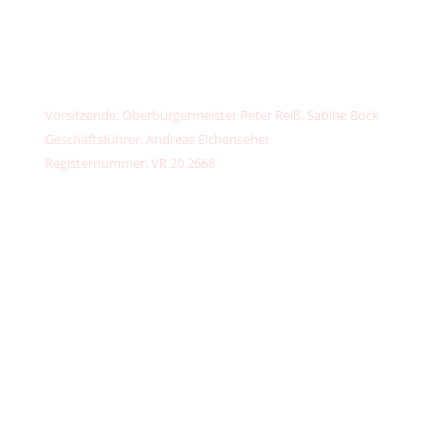
📞
+49 (0) 156789 32373
IBAN: DE13 7603 5000 0002 6734 44
PayPal:
kontakt@unser-klimafonds.de
Vorsitzende: Oberbürgermeister Peter Reiß, Sabine Bock
Geschäftsführer: Andreas Eichenseher
Registernummer: VR 20 2668
Teilnehmen
Spenden