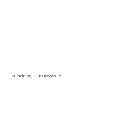

Anmeldung zum Newsletter
unser
klimafonds
✉️
kontakt@unser-klimafonds.de