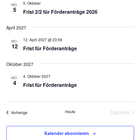
Ansich
5. Oktober
MO.
Naviga
5
Frist 2/2 für Förderanträge 2026
April 2027
12. April 2027 @ 23:59
MO.
12
Frist für Förderanträge
Oktober 2027
4. Oktober 2027
MO.
4
Frist für Förderanträge
Heute
Nächste
Veranstaltungen
Vorherige
Veransta
Kalender abonnieren