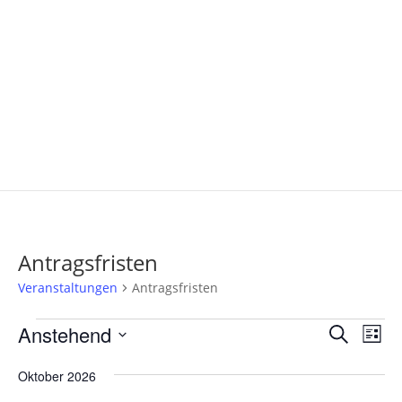
Antragsfristen
Veranstaltungen
Antragsfristen
Veranstaltungen
Verans
Ver
Anstehend
Suche
Liste
Ans
Suche
Datum
Nav
und
Oktober 2026
wählen.