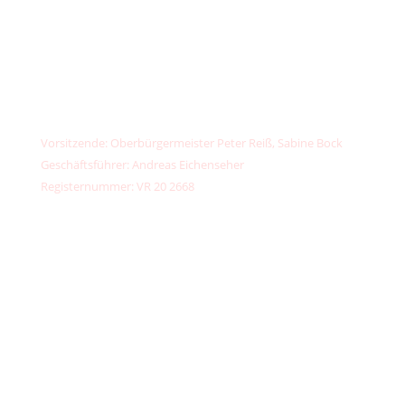
✉️
kontakt@unser-klimafonds.de
📞
+49 (0) 156789 32373
IBAN: DE13 7603 5000 0002 6734 44
PayPal:
kontakt@unser-klimafonds.de
Vorsitzende: Oberbürgermeister Peter Reiß, Sabine Bock
Geschäftsführer: Andreas Eichenseher
Registernummer: VR 20 2668
Teilnehmen