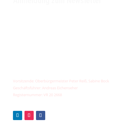
Anmeldung zum Newsletter
unser
klimafonds
✉️
kontakt@unser-klimafonds.de
📞
+49 (0) 156789 32373
IBAN: DE13 7603 5000 0002 6734 44
PayPal:
kontakt@unser-klimafonds.de
Vorsitzende: Oberbürgermeister Peter Reiß, Sabine Bock
Geschäftsführer: Andreas Eichenseher
Registernummer: VR 20 2668