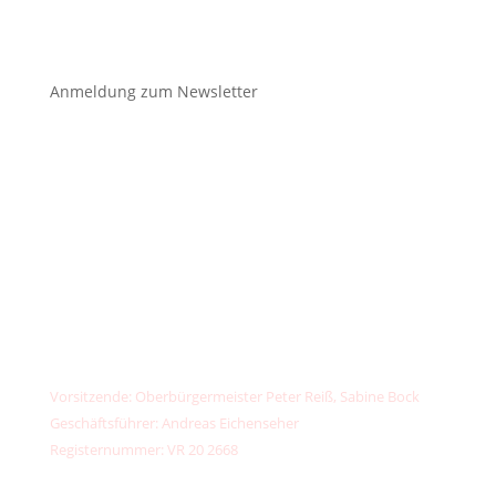
Anmeldung zum Newsletter
unser
klimafonds
✉️
kontakt@unser-klimafonds.de
📞
+49 (0) 156789 32373
IBAN: DE13 7603 5000 0002 6734 44
PayPal:
kontakt@unser-klimafonds.de
Vorsitzende: Oberbürgermeister Peter Reiß, Sabine Bock
Geschäftsführer: Andreas Eichenseher
Registernummer: VR 20 2668