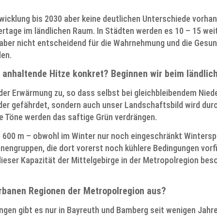
twicklung bis 2030 aber keine deutlichen Unterschiede vorha
rtage im ländlichen Raum. In Städten werden es 10 – 15 we
 aber nicht entscheidend für die Wahrnehmung und die Gesun
den.
 anhaltende Hitze konkret? Beginnen wir beim ländlich
der Erwärmung zu, so dass selbst bei gleichbleibendem Nie
lder gefährdet, sondern auch unser Landschaftsbild wird du
e Töne werden das saftige Grün verdrängen.
b 600 m – obwohl im Winter nur noch eingeschränkt Wintersp
nengruppen, die dort vorerst noch kühlere Bedingungen vor
eser Kapazität der Mittelgebirge in der Metropolregion be
urbanen Regionen der Metropolregion aus?
ngen gibt es nur in Bayreuth und Bamberg seit wenigen Jahr