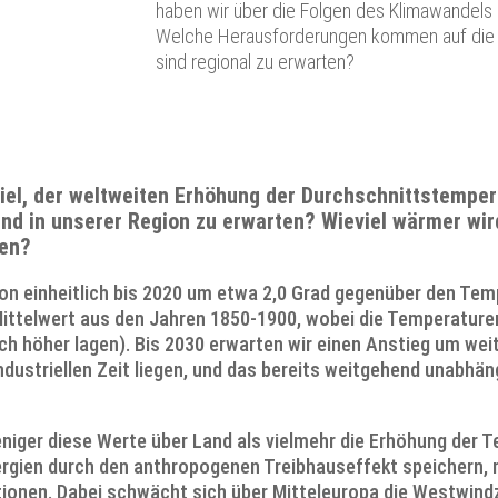
haben wir über die Folgen des Klimawandels
Welche Herausforderungen kommen auf die 
sind regional zu erwarten?
Ziel, der weltweiten Erhöhung der Durchschnittstemper
d in unserer Region zu erwarten? Wieviel wärmer wird
den?
on einheitlich bis 2020 um etwa 2,0 Grad gegenüber den Tempe
 Mittelwert aus den Jahren 1850-1900, wobei die Temperature
 höher lagen). Bis 2030 erwarten wir einen Anstieg um weit
dustriellen Zeit liegen, und das bereits weitgehend unabhän
niger diese Werte über Land als vielmehr die Erhöhung der 
ergien durch den anthropogenen Treibhauseffekt speichern,
ionen. Dabei schwächt sich über Mitteleuropa die Westwindzi