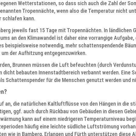
elegenen Wetterstationen, so dass sich auch die Zahl der So
ogenannten Tropennächte, wenn also die Temperatur nicht unte
r schlafen kann.
amberg jeweils fast 15 Tage mit Tropennächten. In ländliche
ums an den Klimawandel ist daher eine vorrangige Aufgabe, 
es beispielsweise notwendig, mehr schattenspendende Bäum
 um der Aufhitzung entgegenzuwirken.
rden, Brunnen müssen die Luft befeuchten (durch Verdunstu
m dicht bebauten Innenstadtbereich verbannt werden. Eine 
 Schattenspender für die Menschen genutzt werden und nich
ten?
an, die natürlichen Kaltluftflüsse von den Hängen in die stä
htigen, ggf. auch durch Rückbau von Gebäuden in diesen Gebi
rwärmung kann auf einem niedrigeren Temperaturniveau begin
zeperioden häufig eine leichte südliche Luftströmung vorhan
n wie in Bamberg, Erlangen und Fürth unterstützen diese Ab