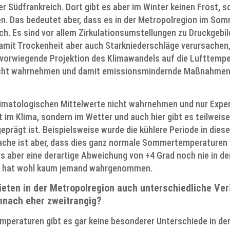
r Südfrankreich. Dort gibt es aber im Winter keinen Frost, s
. Das bedeutet aber, dass es in der Metropolregion im Somm
ich. Es sind vor allem Zirkulationsumstellungen zu Druckgebil
mit Trockenheit aber auch Starkniederschläge verursachen,
e vorwiegende Projektion des Klimawandels auf die Lufttemp
nicht wahrnehmen und damit emissionsmindernde Maßnahmen a
limatologischen Mittelwerte nicht wahrnehmen und nur Expe
 im Klima, sondern im Wetter und auch hier gibt es teilweis
eprägt ist. Beispielsweise wurde die kühlere Periode in di
ache ist aber, dass dies ganz normale Sommertemperaturen
 aber eine derartige Abweichung von +4 Grad noch nie in d
s, hat wohl kaum jemand wahrgenommen.
ieten in der Metropolregion auch unterschiedliche Ve
mnach eher zweitrangig?
emperaturen gibt es gar keine besonderer Unterschiede in de