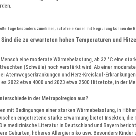
rden.
iße Tage besonders zunehmen, autofreie Zonen mit Begrünung können die Bel
. Sind die zu erwarteten hohen Temperaturen und Hitz
 Mensch eine moderate Wärmebelastung, ab 32 °C eine stark
tfeuchten (Schwüle) noch verstärkt wird. Ab einer moderat
bei Atemwegserkrankungen und Herz-Kreislauf-Erkrankungen.
 es 2022 etwa 4000 und 2023 etwa 2500 Hitzetote, in der Met
Unterschiede in der Metropolregion aus?
en mit Bedingungen einer starken Wärmebelastung, in Höhen
wischen eingetretene starke Erwärmung bietet Insekten, die 
e medizinische Literatur in Deutschland und Bayern berich
ere Geburten, höheres Allergierisiko usw. Besonders Kinder u