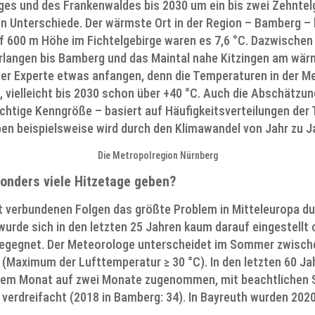
es und des Frankenwaldes bis 2030 um ein bis zwei Zehntelgr
n Unterschiede. Der wärmste Ort in der Region – Bamberg –
f 600 m Höhe im Fichtelgebirge waren es 7,6 °C. Dazwischen 
Erlangen bis Bamberg und das Maintal nahe Kitzingen am wärm
der Experte etwas anfangen, denn die Temperaturen in der 
 vielleicht bis 2030 schon über +40 °C. Auch die Abschätzung
htige Kenngröße – basiert auf Häufigkeitsverteilungen der
n beispielsweise wird durch den Klimawandel von Jahr zu Ja
Die Metropolregion Nürnberg
onders viele Hitzetage geben?
it verbundenen Folgen das größte Problem in Mitteleuropa d
 wurde sich in den letzten 25 Jahren kaum darauf eingestellt
begegnet. Der Meteorologe unterscheidet im Sommer zwis
 (Maximum der Lufttemperatur ≥ 30 °C). In den letzten 60 Ja
nem Monat auf zwei Monate zugenommen, mit beachtlichen S
5 verdreifacht (2018 in Bamberg: 34). In Bayreuth wurden 20