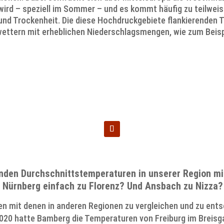
rd – speziell im Sommer – und es kommt häufig zu teilweis
und Trockenheit. Die diese Hochdruckgebiete flankierenden 
ettern mit erheblichen Niederschlagsmengen, wie zum Beispie
en beiden Video-Interview
YouTube
nden Durchschnittstemperaturen in unserer Region mi
d Nürnberg einfach zu Florenz? Und Ansbach zu Nizza
n mit denen in anderen Regionen zu vergleichen und zu ent
2020 hatte Bamberg die Temperaturen von Freiburg im Breisga